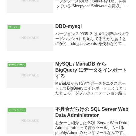
ープンソースのDB「Berkeley DB」を持
っている Sleepycat Software を買収。そ
して、MySQL の買収に失敗したなんて話
も飛び込んできました。昨年の Innobase
の買収に...
DBD-mysql
サーバー
バージョン 2.9005_3 は 4.1 以降のパスワ
ードハッシュに対応してるのかなぁ？と
にかく、old_passwords を使わなくても
接続できるみたい。前のバージョンでも
出来たのかなぁ?2.9004 は使って無いか
らわからないけど、2...
MySQL / MariaDB から
データベース
BigQuery にデータをインポート
する
MariaDBからTSVでデータをエクスポー
トしてBigQueryにインポートしようとし
たところ、ダブルクォーテーション絡み
で色々と面倒だった話です。分かってし
まえば簡単なんですけど、ハマりかけま
した。めんどい。
不具合だらけの SQL Server Web
データベース
Data Administrator
むかーし紹介した SQL Server Web Data
Administrator って言うツール、.NET版
phpMyAdmin みたいなツールなんです