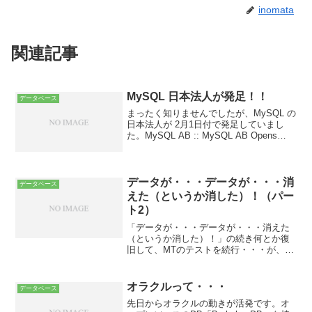
inomata
関連記事
MySQL 日本法人が発足！！
データベース
まったく知りませんでしたが、MySQL の
日本法人が 2月1日付で発足していまし
た。MySQL AB :: MySQL AB Opens
Japanese Subsidiary今のところ、日本独
自のコンテンツは特に無いようですが、
これから充...
データが・・・データが・・・消
データベース
えた（というか消した）！（パー
ト2）
「データが・・・データが・・・消えた
（というか消した）！」の続き何とか復
旧して、MTのテストを続行・・・が、な
んだか様子がおかしい。「サイトの再構
築」でエラーが発生しまくり。「個別ア
ーカイブ・エントリー の再構築に失敗し
オラクルって・・・
データベース
ました: テンプレー...
先日からオラクルの動きが活発です。オ