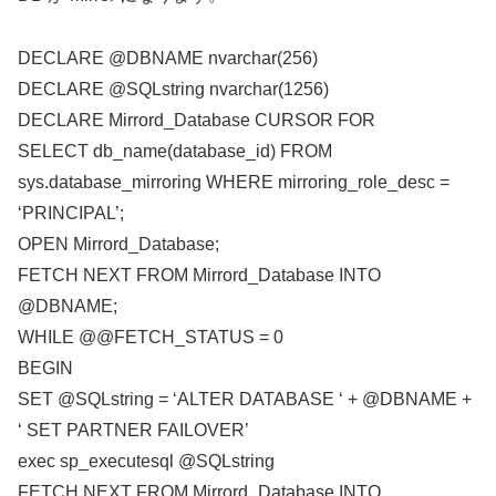
DECLARE @DBNAME nvarchar(256)
DECLARE @SQLstring nvarchar(1256)
DECLARE Mirrord_Database CURSOR FOR
SELECT db_name(database_id) FROM
sys.database_mirroring WHERE mirroring_role_desc =
‘PRINCIPAL’;
OPEN Mirrord_Database;
FETCH NEXT FROM Mirrord_Database INTO
@DBNAME;
WHILE @@FETCH_STATUS = 0
BEGIN
SET @SQLstring = ‘ALTER DATABASE ‘ + @DBNAME +
‘ SET PARTNER FAILOVER’
exec sp_executesql @SQLstring
FETCH NEXT FROM Mirrord_Database INTO