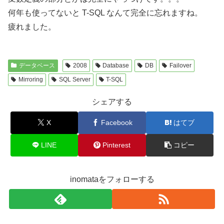
何年も使ってないと T-SQL なんて完全に忘れますね。
疲れました。
データベース
2008
Database
DB
Failover
Mirroring
SQL Server
T-SQL
シェアする
X
Facebook
はてブ
LINE
Pinterest
コピー
inomataをフォローする