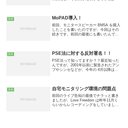
ところですが、DAW のメインソフトを
SONAR 5 に変えることにしました。理由
はバンドのメインソフトが SONAR に...
MoPAD導入！
楽器
前回、モニタースピーカー BM5A を購入
したことを書いたのですが、今回はその
続きです。前回の最後にも書いたんです
が、壁から離したり位置を変えると音が
劇的に良くなったので色々試していたの
ですが、部屋の形状を考えると壁から
50cm以上離すの...
PSE法に対する反対署名！！
楽器
PSE法って知ってますか？？最近知った
んですが、2001年以前に製造されたアン
プやシンセなどが、今年の 4月以降は販
売できなくなるそうです。2001年4月に施
行された「電気用品安全法（PSE法）」
の猶予期間が切れるためだそうですが、
ビンテー...
自宅モニタリング環境の問題点
楽器
前回のライブ告知の最後でチラッと書き
ましたが、Love Freedom は昨年11月く
らいからレコーディングをしていまし
た。で、その時に自宅のモニタリング環
境に重大な欠点がある事が発覚し、その
見直しで年明け早々大変だったので、今
回はその話で...